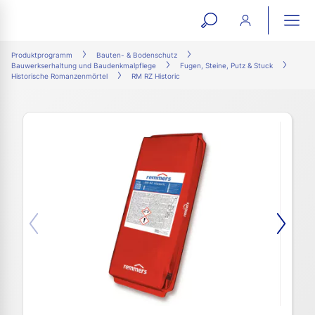
open
ope
search
mai
ation
Produktprogramm
Bauten- & Bodenschutz
Bauwerkserhaltung und Baudenkmalpflege
Fugen, Steine, Putz & Stuck
form
navi
Historische Romanzenmörtel
RM RZ Historic