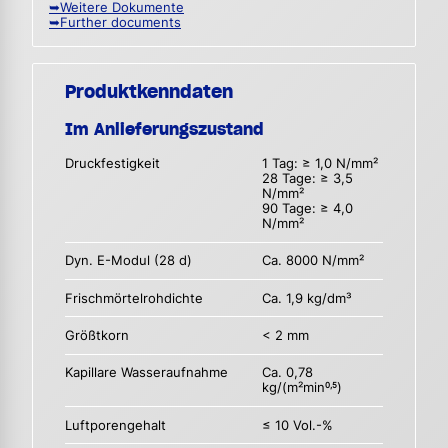
➥Weitere Dokumente
➥Further documents
Produktkenndaten
Im Anlieferungszustand
Druckfestigkeit
1 Tag: ≥ 1,0 N/mm²
28 Tage: ≥ 3,5
N/mm²
90 Tage: ≥ 4,0
N/mm²
Dyn. E-Modul (28 d)
Ca. 8000 N/mm²
Frischmörtelrohdichte
Ca. 1,9 kg/dm³
Größtkorn
< 2 mm
Kapillare Wasseraufnahme
Ca. 0,78
kg/(m²min
)
0,5
Luftporengehalt
≤ 10 Vol.-%