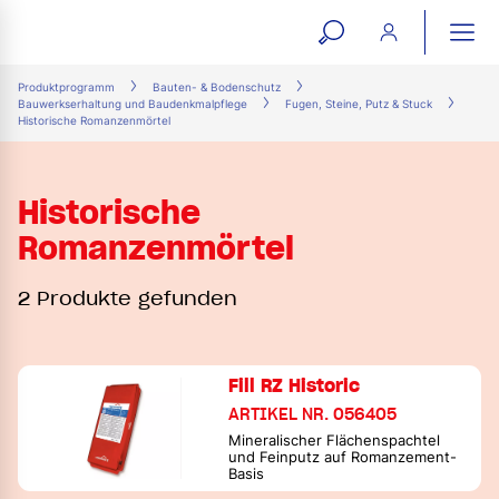
open
ope
search
mai
ation
Produktprogramm
Bauten- & Bodenschutz
Bauwerkserhaltung und Baudenkmalpflege
Fugen, Steine, Putz & Stuck
form
navi
Historische Romanzenmörtel
Historische
Romanzenmörtel
2 Produkte gefunden
Fill RZ Historic
ARTIKEL NR. 056405
Mineralischer Flächenspachtel
und Feinputz auf Romanzement-
Basis