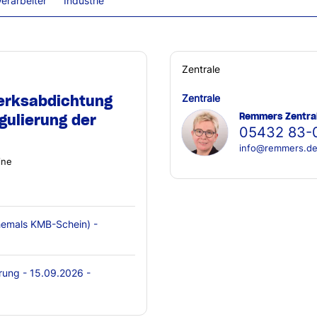
erarbeiter
Industrie
Zentrale
erksabdichtung
Zentrale
Remmers Zentra
gulierung der
05432 83-
info@remmers.d
ine
emals KMB-Schein) -
rung - 15.09.2026 -