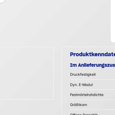
Produktkenndat
Im Anlieferungszu
Druckfestigkeit
Dyn. E-Modul
Festmörtelrohdichte
Größtkorn
Offene Porosität