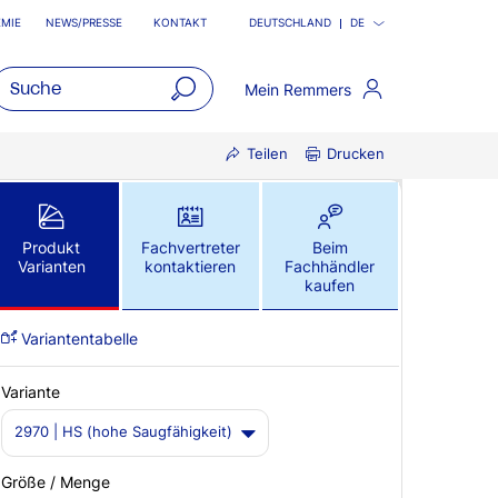
MIE
NEWS/PRESSE
KONTAKT
DEUTSCHLAND
DE
Mein Remmers
open
Teilen
Drucken
main
navigatio
Produkt
Fachvertreter
Beim
Varianten
kontaktieren
Fachhändler
kaufen
Variantentabelle
Variante
2970 | HS (hohe Saugfähigkeit)
Größe / Menge