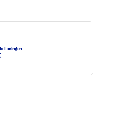
le Löningen
0
e