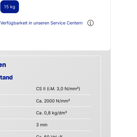
15 kg
Verfügbarkeit in unseren Service Centern
en
stand
CS II (i.M. 3,0 N/mm²)
Ca. 2000 N/mm²
Ca. 0,8 kg/dm³
3 mm
Ca. 60 Vol.-%