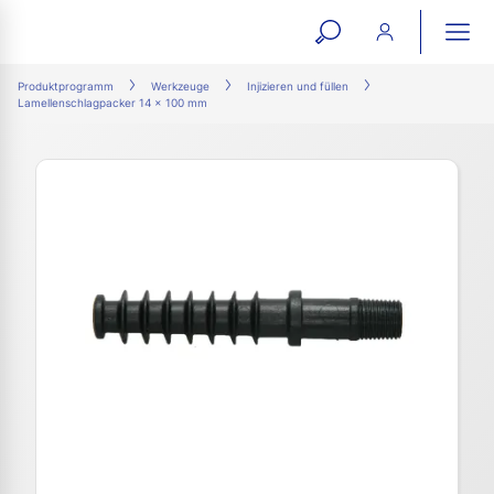
open
ope
search
mai
ation
Produktprogramm
Werkzeuge
Injizieren und füllen
Lamellenschlagpacker 14 x 100 mm
form
navi