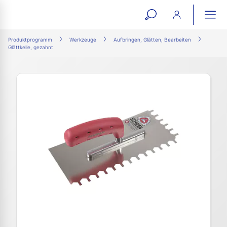
open
ope
search
mai
ation
Produktprogramm
Werkzeuge
Aufbringen, Glätten, Bearbeiten
Glättkelle, gezahnt
form
navi