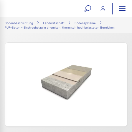
open
ope
search
mai
ation
Bodenbeschichtung
Landwirtschaft
Bodensysteme
PUR-Beton - Einstreubelag in chemisch, thermisch hochbelasteten Bereichen
form
navi