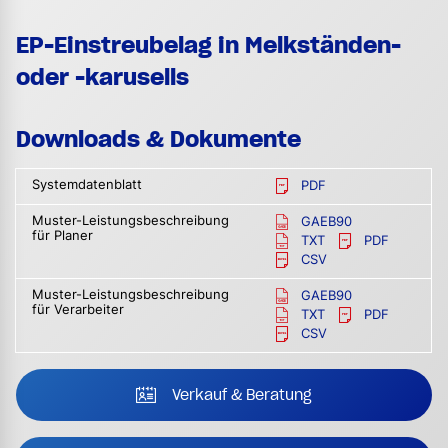
EP-Einstreubelag in Melkständen-
oder -karusells
Downloads & Dokumente
Systemdatenblatt
PDF
Muster-Leistungsbeschreibung
GAEB90
für Planer
TXT
PDF
CSV
Muster-Leistungsbeschreibung
GAEB90
für Verarbeiter
TXT
PDF
CSV
Verkauf & Beratung