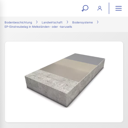
open
ope
search
mai
ation
Bodenbeschichtung
Landwirtschaft
Bodensysteme
EP-Einstreubelag in Melkständen- oder -karusells
form
navi