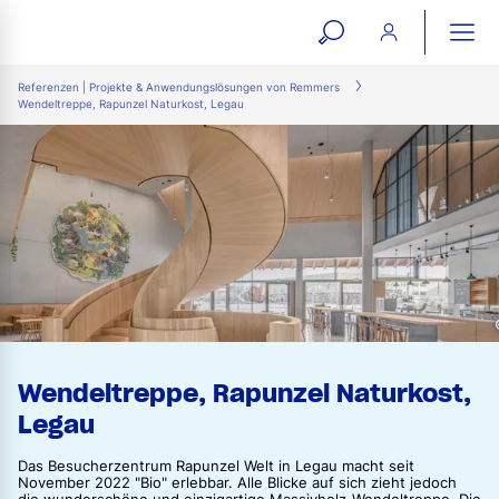
open
ope
search
mai
ation
Referenzen | Projekte & Anwendungslösungen von Remmers
Wendeltreppe, Rapunzel Naturkost, Legau
form
navi
Wendeltreppe, Rapunzel Naturkost,
Legau
Das Besucherzentrum Rapunzel Welt in Legau macht seit
November 2022 "Bio" erlebbar. Alle Blicke auf sich zieht jedoch