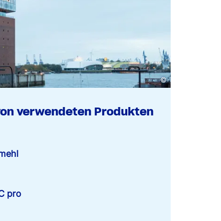
©
von verwendeten Produkten
mehl
C pro