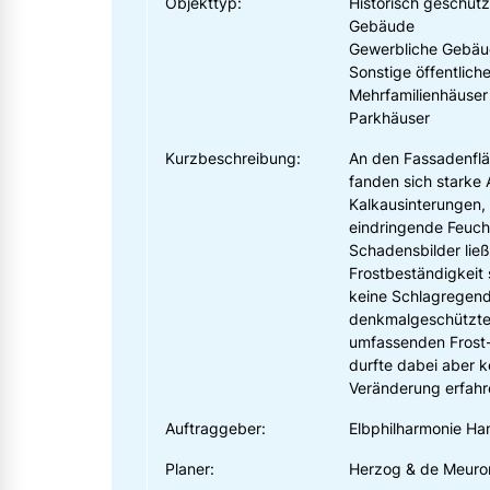
Objekttyp:
Historisch geschützt
Gebäude
Gewerbliche Gebä
Sonstige öffentlic
Mehrfamilienhäuser
Parkhäuser
Kurzbeschreibung:
An den Fassadenflä
fanden sich starke
Kalkausinterungen,
eindringende Feucht
Schadensbilder lie
Frostbeständigkeit 
keine Schlagregendi
denkmalgeschützte
umfassenden Frost-
durfte dabei aber k
Veränderung erfahr
Auftraggeber:
Elbphilharmonie H
Planer:
Herzog & de Meuron