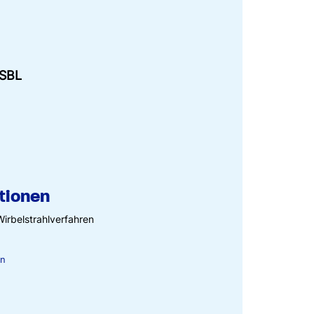
 SBL
tionen
irbelstrahlverfahren
en