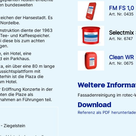
inen bundesweiten
FM FS 1,0
Art. Nr. 0435
eichen der Hansestadt. Es
r Nordelbe.
nstruktion diente der 1963
Selectmix
 Tee- und Kaffeespeicher.
Art. Nr. 6747
 diese bis zum achten
egen.
, ein Hotel, eine
Clean WR
 ein Parkhaus.
Art. Nr. 0675
a, ein über eine 80 m lange
ussichtsplattform mit
hin ist die Plaza die
m Hotel.
Weitere Informa
Eröffnung Konzerte in der
ten die Plaze als
Fassadenreinigung im rotec-W
nahmen an Führungen teil.
Download
Referenz als PDF herunterlad
- Ziegelstein