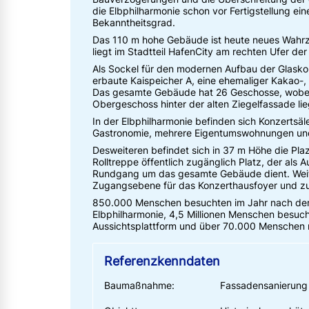
die Elbphilharmonie schon vor Fertigstellung e
Bekanntheitsgrad.
Das 110 m hohe Gebäude ist heute neues Wahrz
liegt im Stadtteil HafenCity am rechten Ufer de
Als Sockel für den modernen Aufbau der Glasko
erbaute Kaispeicher A, eine ehemaliger Kakao-,
Das gesamte Gebäude hat 26 Geschosse, wobei
Obergeschoss hinter der alten Ziegelfassade li
In der Elbphilharmonie befinden sich Konzertsäle
Gastronomie, mehrere Eigentumswohnungen und
Desweiteren befindet sich in 37 m Höhe die Plaz
Rolltreppe öffentlich zugänglich Platz, der als A
Rundgang um das gesamte Gebäude dient. Weiter
Zugangsebene für das Konzerthausfoyer und zu
850.000 Menschen besuchten im Jahr nach der 
Elbphilharmonie, 4,5 Millionen Menschen besuch
Aussichtsplattform und über 70.000 Menschen 
Referenzkenndaten
Baumaßnahme:
Fassadensanierung 