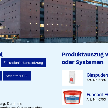
g
Produktauszug 
oder Systemen
Fassadeninstandsetzung
Glaspuder
Selectmix SBL
Art. Nr. 5280
Funcosil F
Art. Nr. 0703
urg. Durch die
geplanten Kosten erreichte