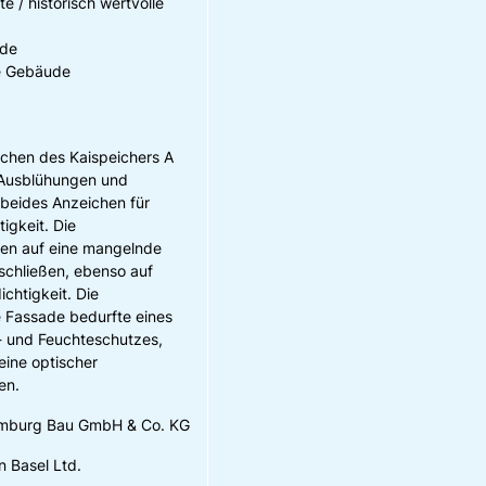
e / historisch wertvolle
ude
he Gebäude
chen des Kaispeichers A
 Ausblühungen und
 beides Anzeichen für
igkeit. Die
ßen auf eine mangelnde
schließen, ebenso auf
chtigkeit. Die
 Fassade bedurfte eines
 und Feuchteschutzes,
eine optischer
en.
amburg Bau GmbH & Co. KG
 Basel Ltd.