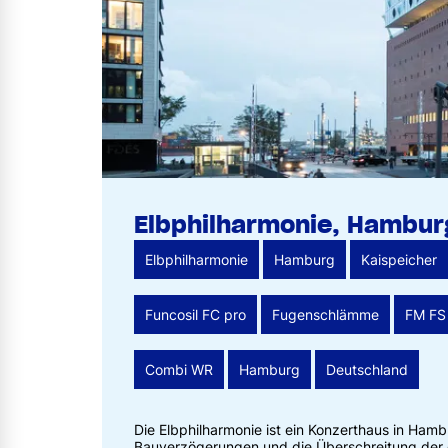
Elbphilharmonie, Hambur
Elbphilharmonie
Hamburg
Kaispeicher
Funcosil FC pro
Fugenschlämme
FM FS
Combi WR
Hamburg
Deutschland
Die Elbphilharmonie ist ein Konzerthaus in Hamb
Bauverzögerungen und die Überschreitung der 