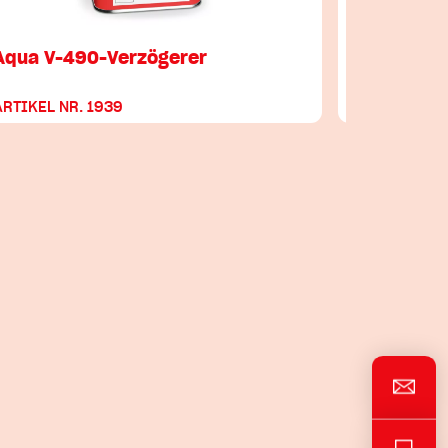
Aqua V-490-Verzögerer
ULM-822-
Lichtsch
ARTIKEL NR. 1939
ARTIKEL NR