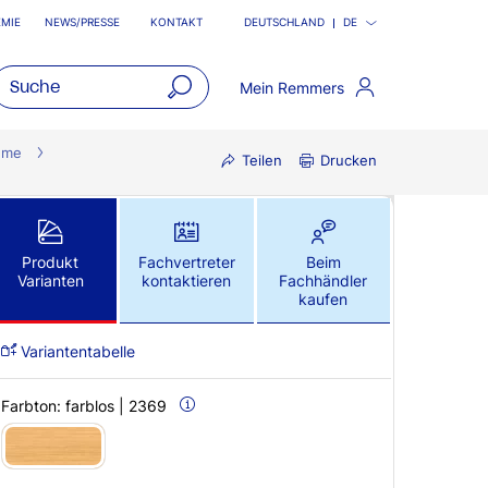
MIE
NEWS/PRESSE
KONTAKT
DEUTSCHLAND
DE
Mein Remmers
open
main
eme
Teilen
Drucken
navigatio
Produkt
Fachvertreter
Beim
Varianten
kontaktieren
Fachhändler
kaufen
Variantentabelle
Farbton:
farblos | 2369