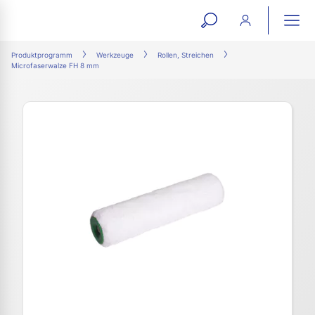
open
ope
search
mai
ation
Produktprogramm
Werkzeuge
Rollen, Streichen
Microfaserwalze FH 8 mm
form
navi