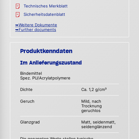
Technisches Merkblatt
Sicherheitsdatenblatt
➥Weitere Dokumente
➥Further documents
Produktkenndaten
Im Anlieferungszustand
Bindemittel
Spez. PU/Acrylatpolymere
Dichte
Ca. 1,2 g/cm³
Geruch
Mild, nach
Trocknung
geruchlos
Glanzgrad
Matt, seidenmatt,
seidenglänzend
Die genannten Werte stellen typische