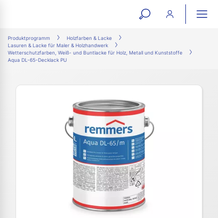
open
ope
search
mai
ation
Produktprogramm
Holzfarben & Lacke
Lasuren & Lacke für Maler & Holzhandwerk
form
navi
Wetterschutzfarben, Weiß- und Buntlacke für Holz, Metall und Kunststoffe
Aqua DL-65-Decklack PU