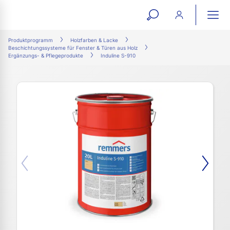
open
ope
search
mai
ation
Produktprogramm
Holzfarben & Lacke
Beschichtungssysteme für Fenster & Türen aus Holz
form
navi
Ergänzungs- & Pflegeprodukte
Induline S-910