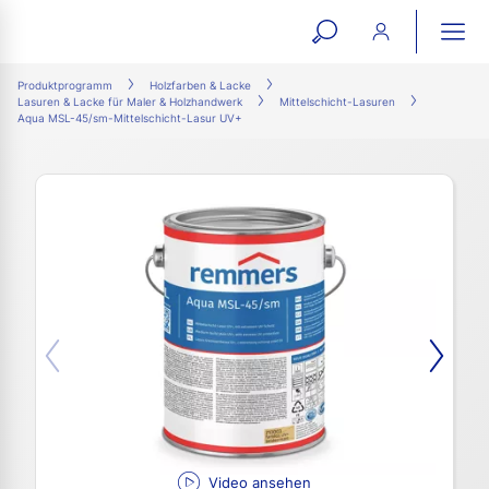
open
ope
search
mai
ation
Produktprogramm
Holzfarben & Lacke
Lasuren & Lacke für Maler & Holzhandwerk
Mittelschicht-Lasuren
form
navi
Aqua MSL-45/sm-Mittelschicht-Lasur UV+
Video ansehen