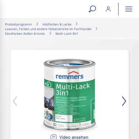
open
ope
search
mai
ation
Produktprogramm
Holzfarben & Lacke
Lasuren, Farben und andere Holzanstriche im Fachhandel
form
navi
Deckfarben Außen & Innen
Multi-Lack 3in1
Video ansehen