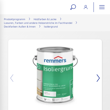
open
ope
search
mai
ation
Produktprogramm
Holzfarben & Lacke
Lasuren, Farben und andere Holzanstriche im Fachhandel
form
navi
Deckfarben Außen & Innen
Isoliergrund