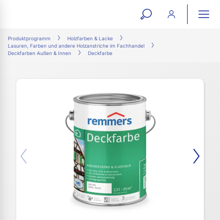
open
ope
search
mai
ation
Produktprogramm
Holzfarben & Lacke
Lasuren, Farben und andere Holzanstriche im Fachhandel
form
navi
Deckfarben Außen & Innen
Deckfarbe