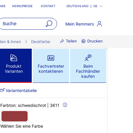
MIE
NEWS/PRESSE
KONTAKT
DEUTSCHLAND
DE
Mein Remmers
open
Teilen
Drucken
main
ßen & Innen
Deckfarbe
navigatio
Produkt
Fachvertreter
Beim
Varianten
kontaktieren
Fachhändler
kaufen
Variantentabelle
Farbton:
schwedischrot | 3611
Wählen Sie eine Farbe