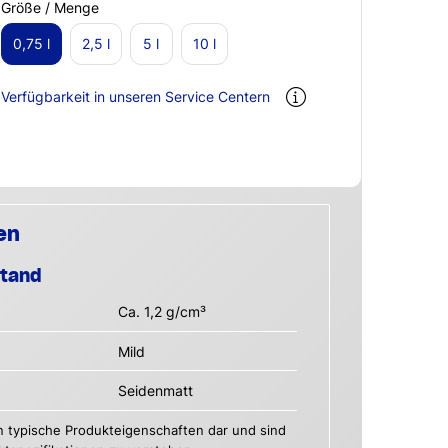
Größe / Menge
0,75 l
2,5 l
5 l
10 l
Verfügbarkeit in unseren Service Centern
en
stand
Ca. 1,2 g/cm³
Mild
Seidenmatt
n typische Produkteigenschaften dar und sind