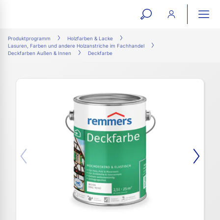
open
ope
search
mai
ation
Produktprogramm
Holzfarben & Lacke
Lasuren, Farben und andere Holzanstriche im Fachhandel
form
navi
Deckfarben Außen & Innen
Deckfarbe