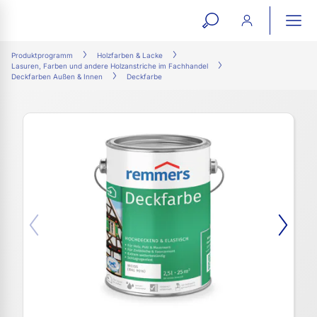
open
ope
search
mai
ation
Produktprogramm
Holzfarben & Lacke
Lasuren, Farben und andere Holzanstriche im Fachhandel
form
navi
Deckfarben Außen & Innen
Deckfarbe