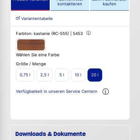
kontaktieren
kaufen
Variantentabelle
Farbton:
kastanie (RC-555) | 5453
Wählen Sie eine Farbe
Größe / Menge
0,75 l
2,5 l
5 l
10 l
20 l
Verfügbarkeit in unseren Service Centern
Downloads & Dokumente