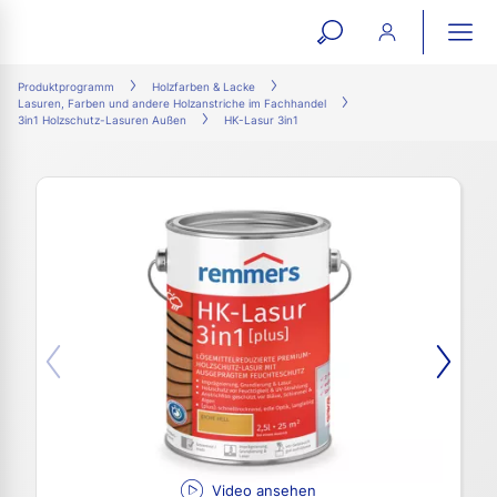
open
ope
search
mai
ation
Produktprogramm
Holzfarben & Lacke
Lasuren, Farben und andere Holzanstriche im Fachhandel
form
navi
3in1 Holzschutz-Lasuren Außen
HK-Lasur 3in1
Video ansehen