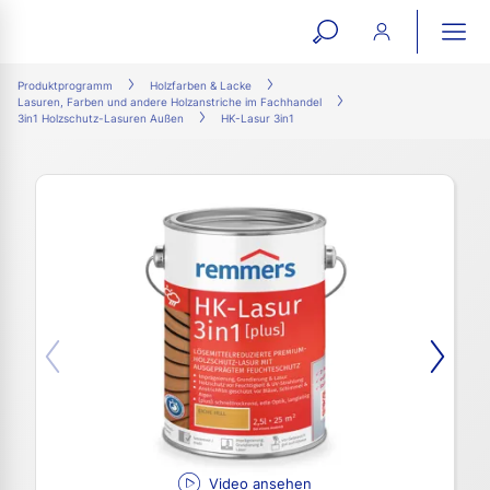
open
ope
search
mai
ation
Produktprogramm
Holzfarben & Lacke
Lasuren, Farben und andere Holzanstriche im Fachhandel
form
navi
3in1 Holzschutz-Lasuren Außen
HK-Lasur 3in1
Video ansehen