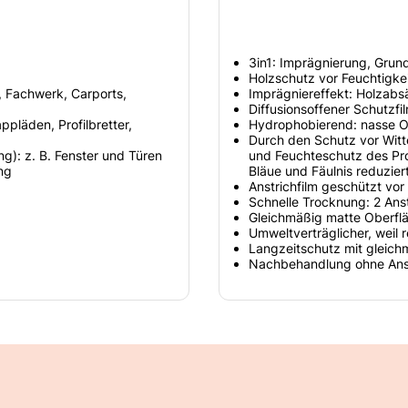
3in1: Imprägnierung, Grun
Holzschutz vor Feuchtigke
, Fachwerk, Carports,
Imprägniereffekt: Holzabs
Diffusionsoffener Schutzfi
ppläden, Profilbretter,
Hydrophobierend: nasse Ob
Durch den Schutz vor Witt
ng): z. B. Fenster und Türen
und Feuchteschutz des Pro
ng
Bläue und Fäulnis reduzier
Anstrichfilm geschützt vor
Schnelle Trocknung: 2 Ans
Gleichmäßig matte Oberfläc
Umweltverträglicher, weil 
Langzeitschutz mit gleich
Nachbehandlung ohne Ansc