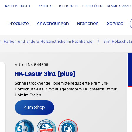
NACHHALTIGKEIT
KARRIERE
REFERENZEN
BROSCHÜREN
REMMERS AKADE
Produkte
Anwendungen
Branchen
Service
n, Farben und andere Holzanstriche im Fachhandel
3in1 Holzschut
Artikel Nr. 544605
HK-Lasur 3in1 [plus]
Schnell trocknende, lösemittelreduzierte Premium-
Holzschutz-Lasur mit ausgeprägtem Feuchteschutz für
Holz im Freien
Zum Shop