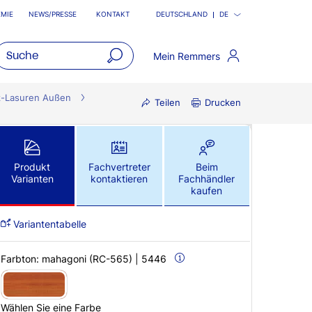
MIE
NEWS/PRESSE
KONTAKT
DEUTSCHLAND
DE
Mein Remmers
open
main
z-Lasuren Außen
Teilen
Drucken
navigatio
Produkt
Fachvertreter
Beim
Varianten
kontaktieren
Fachhändler
kaufen
Variantentabelle
Farbton:
mahagoni (RC-565) | 5446
Wählen Sie eine Farbe