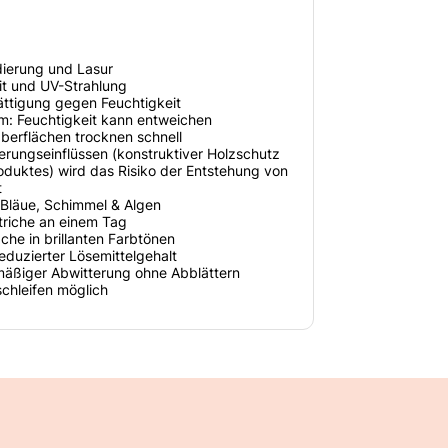
dierung und Lasur
it und UV-Strahlung
ättigung gegen Feuchtigkeit
lm: Feuchtigkeit kann entweichen
erflächen trocknen schnell
erungseinflüssen (konstruktiver Holzschutz
duktes) wird das Risiko der Entstehung von
t
 Bläue, Schimmel & Algen
triche an einem Tag
he in brillanten Farbtönen
reduzierter Lösemittelgehalt
mäßiger Abwitterung ohne Abblättern
hleifen möglich