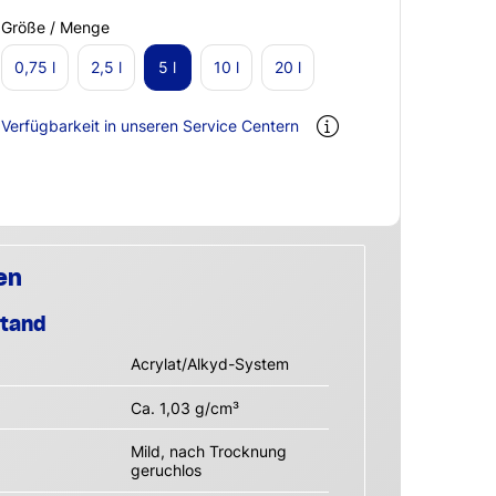
Größe / Menge
0,75 l
2,5 l
5 l
10 l
20 l
Verfügbarkeit in unseren Service Centern
en
stand
Acrylat/Alkyd-System
Ca. 1,03 g/cm³
Mild, nach Trocknung
geruchlos