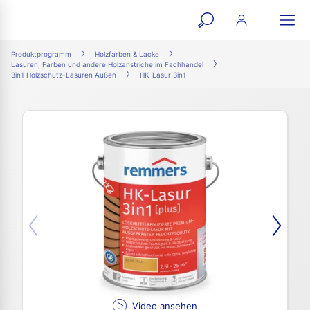
open
ope
search
mai
ation
Produktprogramm
Holzfarben & Lacke
Lasuren, Farben und andere Holzanstriche im Fachhandel
form
navi
3in1 Holzschutz-Lasuren Außen
HK-Lasur 3in1
Video ansehen