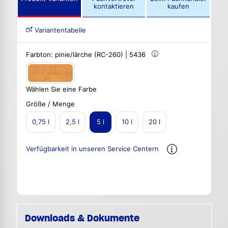
kontaktieren
kaufen
Variantentabelle
Farbton:
pinie/lärche (RC-260) | 5436
Wählen Sie eine Farbe
Größe / Menge
0,75 l
2,5 l
5 l
10 l
20 l
Verfügbarkeit in unseren Service Centern
Downloads & Dokumente