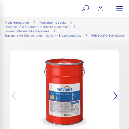
open
ope
search
mai
ation
Produktprogramm
Holzfarben & Lacke
Holzlacke, Öle & Beizen für Tischler & Schreiner
form
navi
Lösemittelbasierte Lacksysteme
Transparente Grundierungen, Schicht- & Überzugslacke
PUR SL-210-Schichtlack