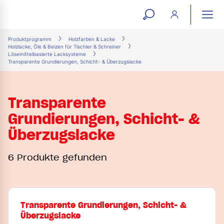
open
ope
search
mai
ation
Produktprogramm
Holzfarben & Lacke
Holzlacke, Öle & Beizen für Tischler & Schreiner
form
navi
Lösemittelbasierte Lacksysteme
Transparente Grundierungen, Schicht- & Überzugslacke
Transparente
Grundierungen, Schicht- &
Überzugslacke
6 Produkte gefunden
Transparente Grundierungen, Schicht- &
Überzugslacke