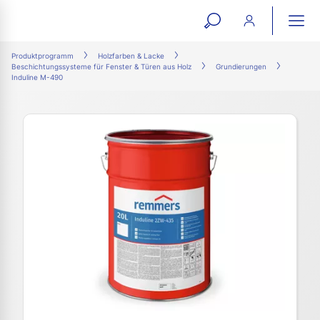
open
ope
search
mai
ation
Produktprogramm
Holzfarben & Lacke
Beschichtungssysteme für Fenster & Türen aus Holz
Grundierungen
form
navi
Induline M-490