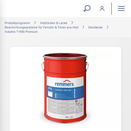
open
ope
search
mai
ation
Produktprogramm
Holzfarben & Lacke
Beschichtungssysteme für Fenster & Türen aus Holz
Decklacke
form
navi
Induline T-690 Premium