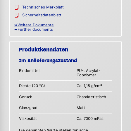
Technisches Merkblatt
Sicherheitsdatenblatt
➥Weitere Dokumente
➥Further documents
Produktkenndaten
Im Anlieferungszustand
Bindemittel
PU-, Acrylat-
Copolymer
Dichte (20 °C)
Ca. 1,15 g/cm³
Geruch
Charakteristisch
Glanzgrad
Matt
Viskosität
Ca. 7000 mPas
Die genannten Werte stellen typische