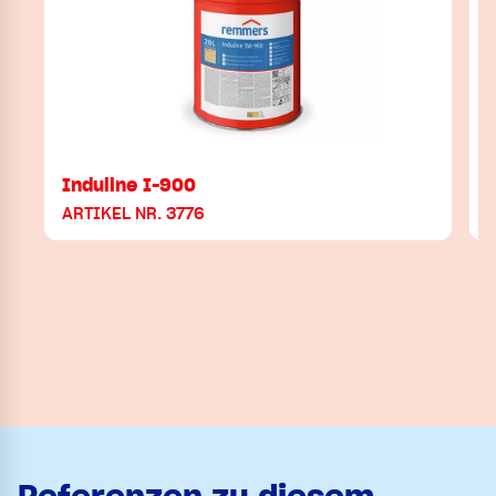
Induline I-900
ARTIKEL NR. 3776
A