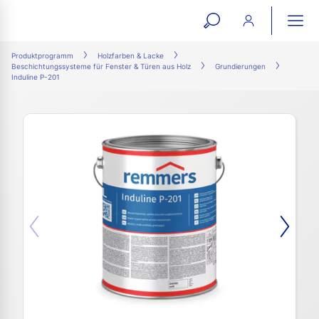
open
ope
search
mai
ation
Produktprogramm
Holzfarben & Lacke
Beschichtungssysteme für Fenster & Türen aus Holz
Grundierungen
form
navi
Induline P-201