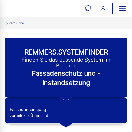
open
ope
search
mai
ation
Systemsuche
form
navi
REMMERS.SYSTEMFINDER
Finden Sie das passende System im
Bereich:
Fassadenschutz und -
instandsetzung
Fassadenreinigung
zurück zur Übersicht