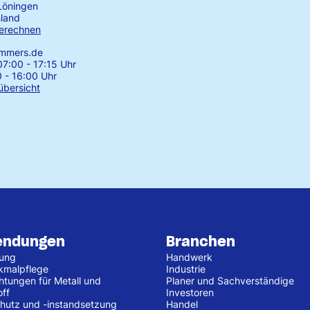
Löningen
land
erechnen
emmers.de
7:00 - 17:15 Uhr
0 - 16:00 Uhr
übersicht
endungen
Branchen
tung
Handwerk
kmalpflege
Industrie
htungen für Metall und
Planer und Sachverständige
off
Investoren
hutz und -instandsetzung
Handel