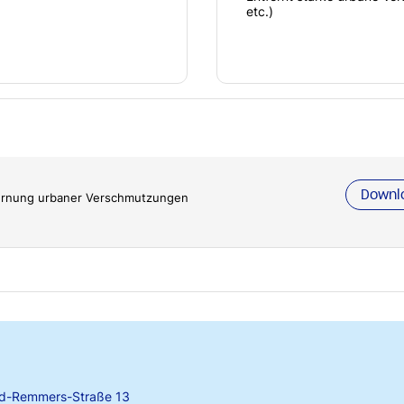
etc.)
Downl
fernung urbaner Verschmutzungen
rd-Remmers-Straße 13