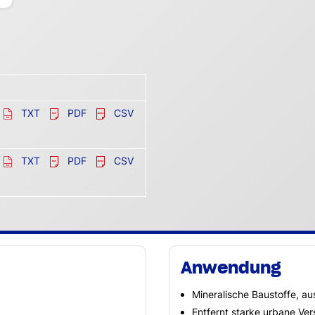
TXT
PDF
CSV
TXT
PDF
CSV
Anwendung
Mineralische Baustoffe, a
Entfernt starke urbane Ve