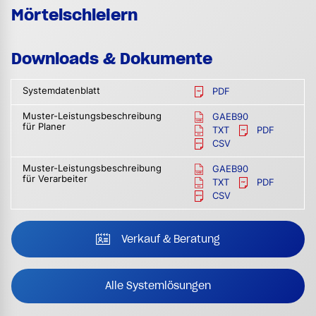
Mörtelschleiern
Downloads & Dokumente
Systemdatenblatt
PDF
Muster-Leistungsbeschreibung
GAEB90
für Planer
TXT
PDF
CSV
Muster-Leistungsbeschreibung
GAEB90
für Verarbeiter
TXT
PDF
CSV
Verkauf & Beratung
Alle Systemlösungen