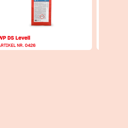
WP DS Levell
Kiesol
ARTIKEL NR. 0426
ARTIKEL NR