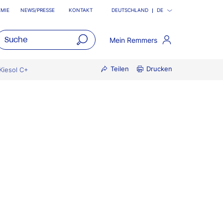
MIE
NEWS/PRESSE
KONTAKT
DEUTSCHLAND
DE
Mein Remmers
open
Teilen
Drucken
main
Kiesol C+
navigatio