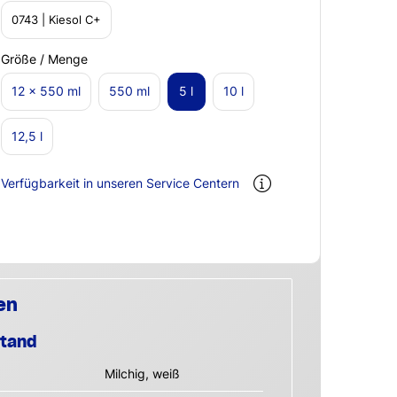
0743 | Kiesol C+
Größe / Menge
12 x 550 ml
550 ml
5 l
10 l
12,5 l
Verfügbarkeit in unseren Service Centern
en
stand
Milchig, weiß