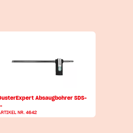
DusterExpert Absaugbohrer SDS-
…
ARTIKEL NR. 4642