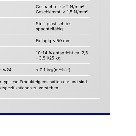
Gespachtelt: > 2 N/mm²
Geschlämmt: > 1,5 N/mm²
Steif-plastisch bis
spachtelfähig
Einlagig < 50 mm
10-14 % entspricht ca. 2,5
- 3,5 l/25 kg
nt w24
< 0,1 kg/(m
*h
)
2
0,5
n typische Produkteigenschaften dar und sind
uktspezifikationen zu verstehen.