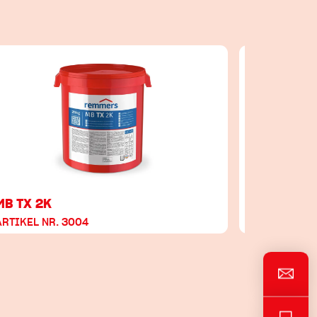
MB TX 2K
MB 1K rap
ARTIKEL NR. 3004
ARTIKEL NR