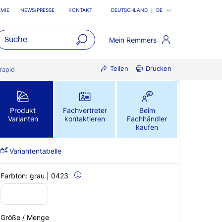
MIE
NEWS/PRESSE
KONTAKT
DEUTSCHLAND
DE
Mein Remmers
open
Teilen
Drucken
main
rapid
navigatio
Produkt
Fachvertreter
Beim
Varianten
kontaktieren
Fachhändler
kaufen
Variantentabelle
Farbton:
grau | 0423
Größe / Menge