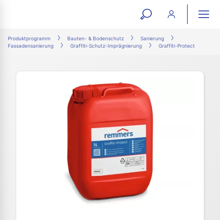
open
ope
search
mai
ation
Produktprogramm
Bauten- & Bodenschutz
Sanierung
Fassadensanierung
Graffiti-Schutz-Imprägnierung
Graffiti-Protect
form
navi