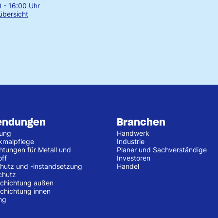
0 - 16:00 Uhr
übersicht
endungen
Branchen
tung
Handwerk
kmalpflege
Industrie
htungen für Metall und
Planer und Sachverständige
off
Investoren
hutz und -instandsetzung
Handel
chutz
chichtung außen
chichtung innen
ng