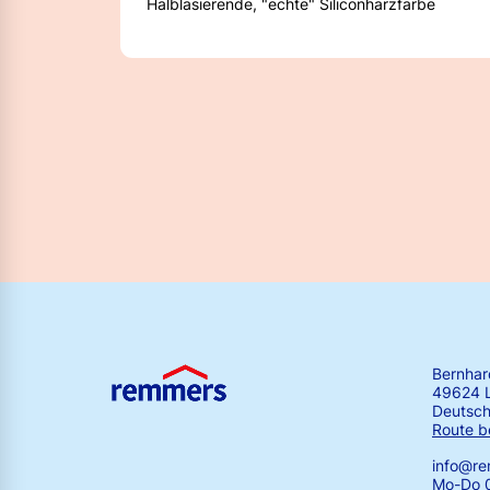
Halblasierende, "echte" Siliconharzfarbe
Bernha
49624 
Deutsch
Route b
info@r
Mo-Do 0