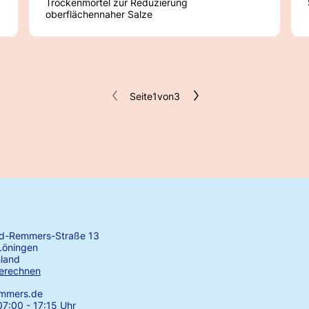
Trockenmörtel zur Reduzierung
oberflächennaher Salze
Seite
1
von
3
rd-Remmers-Straße 13
Löningen
land
erechnen
emmers.de
7:00 - 17:15 Uhr