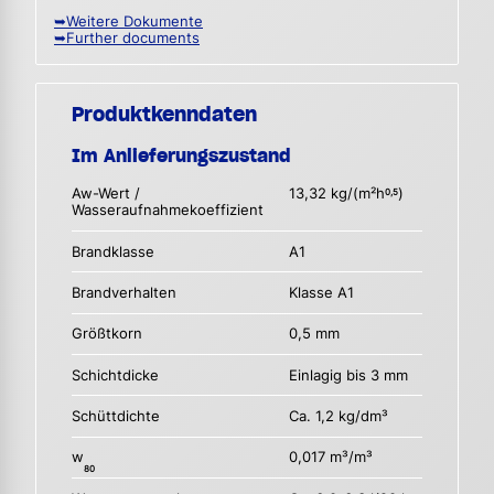
➥Weitere Dokumente
➥Further documents
Produktkenndaten
Im Anlieferungszustand
Aw-Wert /
13,32 kg/(m²h
)
0,5
Wasseraufnahmekoeffizient
Brandklasse
A1
Brandverhalten
Klasse A1
Größtkorn
0,5 mm
Schichtdicke
Einlagig bis 3 mm
Schüttdichte
Ca. 1,2 kg/dm³
w
0,017 m³/m³
80