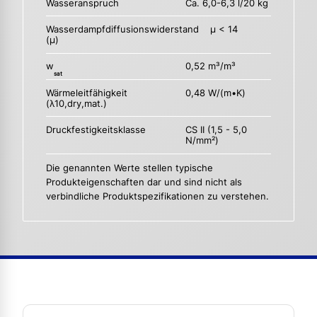
Wasseranspruch
Ca. 6,0-6,3 l/20 kg
Wasserdampfdiffusionswiderstand
µ < 14
(µ)
w
0,52 m³/m³
sat
Wärmeleitfähigkeit
0,48 W/(m•K)
(λ10,dry,mat.)
Druckfestigkeitsklasse
CS II (1,5 - 5,0
N/mm²)
Die genannten Werte stellen typische
Produkteigenschaften dar und sind nicht als
verbindliche Produktspezifikationen zu verstehen.