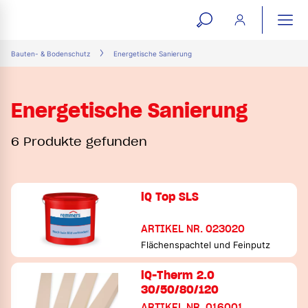
open
ope
search
mai
ation
Bauten- & Bodenschutz
Energetische Sanierung
form
navi
Energetische Sanierung
6 Produkte gefunden
iQ Top SLS
ARTIKEL NR. 023020
Flächenspachtel und Feinputz
iQ-Therm 2.0
30/50/80/120
ARTIKEL NR. 016001