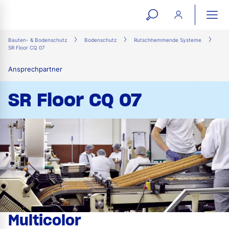
open
ope
search
mai
ation
Bauten- & Bodenschutz
Bodenschutz
Rutschhemmende Systeme
SR Floor CQ 07
form
navi
Ansprechpartner
SR Floor CQ 07
Multicolor