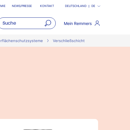
MIE
NEWS/PRESSE
KONTAKT
DEUTSCHLAND
DE
Mein Remmers
open
main
erflächenschutzsysteme
Verschließschicht
navigatio