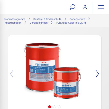
open
ope
search
mai
ation
Produktprogramm
Bauten- & Bodenschutz
Bodenschutz
Industrieboden
Versiegelungen
PUR Aqua Color Top 2K M
form
navi