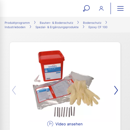
open
ope
search
mai
ation
Produktprogramm
Bauten- & Bodenschutz
Bodenschutz
Industrieboden
Spezial- & Ergänzungsprodukte
Epoxy CF 100
form
navi
Video ansehen