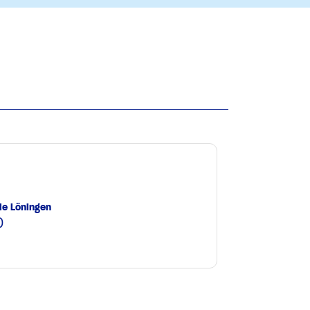
le Löningen
0
e