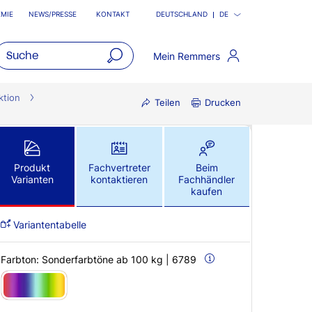
MIE
NEWS/PRESSE
KONTAKT
DEUTSCHLAND
DE
Mein Remmers
open
main
ktion
Teilen
Drucken
navigatio
Produkt
Fachvertreter
Beim
Varianten
kontaktieren
Fachhändler
kaufen
Variantentabelle
Farbton:
Sonderfarbtöne ab 100 kg | 6789