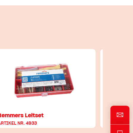
Remmers Leitset
Epoxy Co
ARTIKEL NR. 4933
ARTIKEL NR