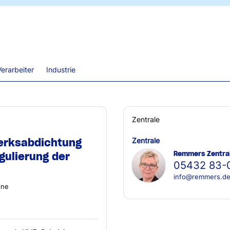
erarbeiter
Industrie
Zentrale
erksabdichtung
Zentrale
Remmers Zentra
gulierung der
05432 83-
info@remmers.d
ine