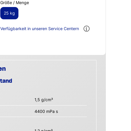
Größe / Menge
25 kg
Verfügbarkeit in unseren Service Centern
en
stand
1,5 g/cm³
4400 mPa s
1,2 g/cm³