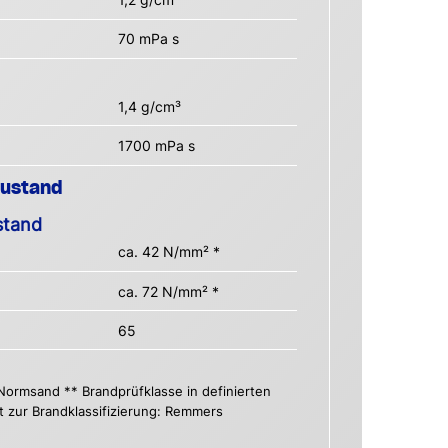
70 mPa s
1,4 g/cm³
1700 mPa s
Zustand
stand
ca. 42 N/mm² *
ca. 72 N/mm² *
65
 Normsand ** Brandprüfklasse in definierten
t zur Brandklassifizierung: Remmers