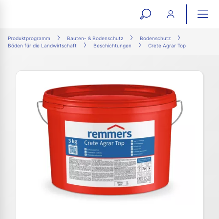
open
ope
search
mai
ation
Produktprogramm
Bauten- & Bodenschutz
Bodenschutz
Böden für die Landwirtschaft
Beschichtungen
Crete Agrar Top
form
navi