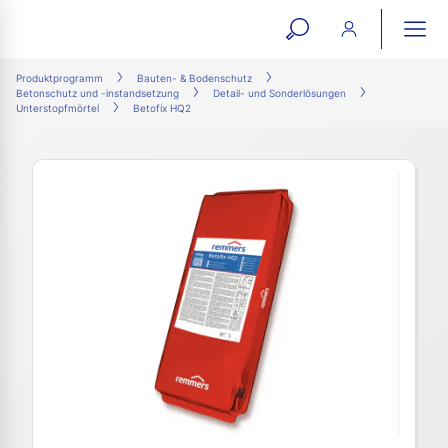
open
ope
search
mai
ation
Produktprogramm
Bauten- & Bodenschutz
Betonschutz und -instandsetzung
Detail- und Sonderlösungen
form
navi
Unterstopfmörtel
Betofix HQ2