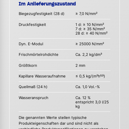
Im Anlieferungszustand
Biegezugfestigkeit (28 d)
≥ 7,0 N/mm²
Druckfestigkeit
1 d: ≥ 10 N/mm²
7 d: ≥ 35 N/mm²
28 d: ≥ 40 N/mm²
Dyn. E-Modul
≥ 25000 N/mm²
Frischmörtelrohdichte
Ca. 2,2 kg/dm³
Größtkorn
2 mm
Kapillare Wasseraufnahme
≤ 0,5 kg/(m²h
)
0,5
Quellmaß (24 h)
Ca. 1,0 Vol.-%
Wasseranspruch
Ca. 12 %
entspricht 3,0 l/25
kg
Die genannten Werte stellen typische
Produkteigenschaften dar und sind nicht als