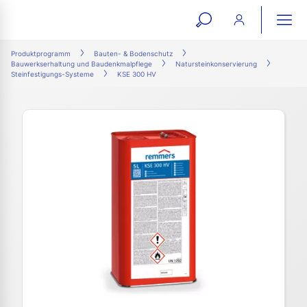
open
ope
search
mai
ation
Produktprogramm
Bauten- & Bodenschutz
Bauwerkserhaltung und Baudenkmalpflege
Natursteinkonservierung
form
navi
Steinfestigungs-Systeme
KSE 300 HV