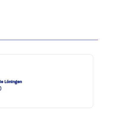
le Löningen
0
e