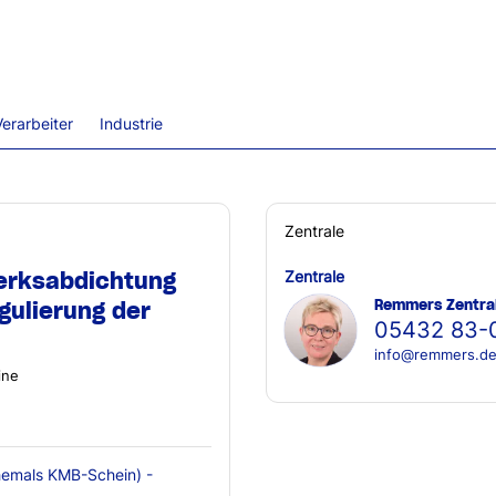
erarbeiter
Industrie
Zentrale
erksabdichtung
Zentrale
Remmers Zentra
gulierung der
05432 83-
info@remmers.d
ine
emals KMB-Schein) -