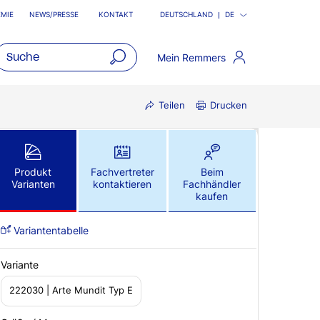
MIE
NEWS/PRESSE
KONTAKT
DEUTSCHLAND
DE
Mein Remmers
open
main
Teilen
Drucken
navigatio
Produkt
Fachvertreter
Beim
Varianten
kontaktieren
Fachhändler
kaufen
Variantentabelle
Variante
222030 | Arte Mundit Typ E