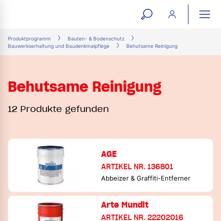
open
ope
search
mai
ation
Produktprogramm
Bauten- & Bodenschutz
Bauwerkserhaltung und Baudenkmalpflege
Behutsame Reinigung
form
navi
Behutsame Reinigung
12 Produkte gefunden
AGE
ARTIKEL NR. 136801
Abbeizer & Graffiti-Entferner
Arte Mundit
ARTIKEL NR. 22202016