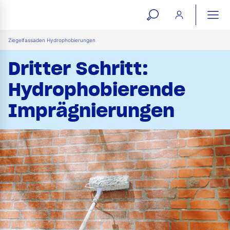
open
ope
search
mai
ation
Ziegelfassaden Hydrophobierungen
form
navi
Dritter Schritt:
Hydrophobierende
Imprägnierungen