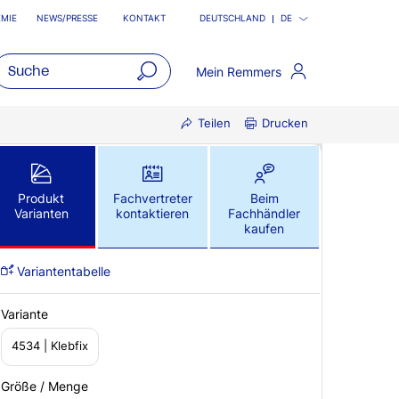
MIE
NEWS/PRESSE
KONTAKT
DEUTSCHLAND
DE
Mein Remmers
open
Teilen
Drucken
main
navigatio
Produkt
Fachvertreter
Beim
Varianten
kontaktieren
Fachhändler
kaufen
Variantentabelle
Variante
4534 | Klebfix
Größe / Menge