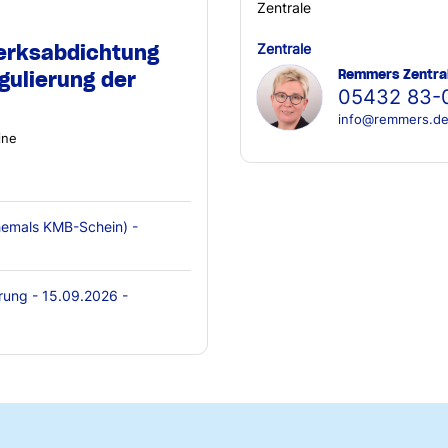
Zentrale
erksabdichtung
Zentrale
Remmers Zentra
gulierung der
05432 83-
info@remmers.d
ine
emals KMB-Schein) -
rung - 15.09.2026 -