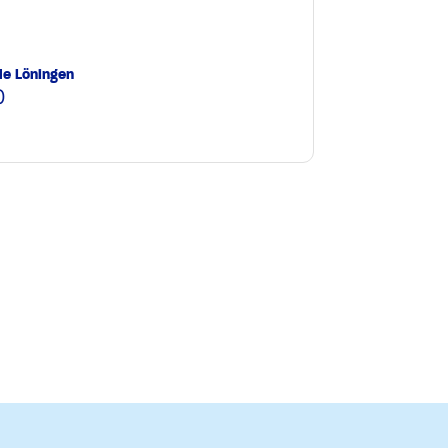
le Löningen
0
e