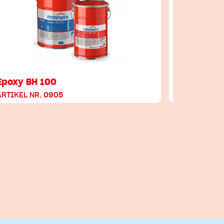
Epoxy BH 100
Epoxy ST
ARTIKEL NR. 0905
ARTIKEL NR