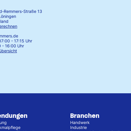
rd-Remmers-Straße 13
Löningen
land
erechnen
emmers.de
7:00 - 17:15 Uhr
0 - 16:00 Uhr
übersicht
endungen
Branchen
tung
Handwerk
kmalpflege
Industrie